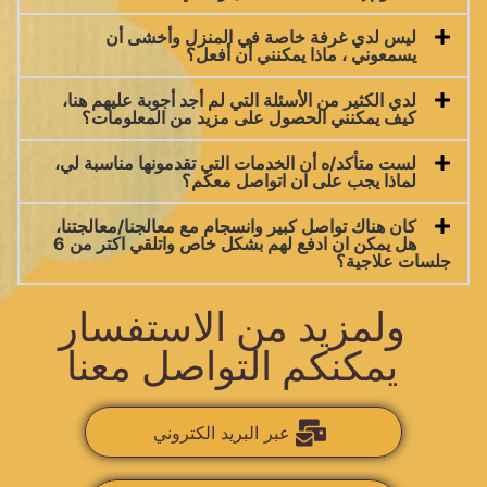
ليس لدي غرفة خاصة في المنزل وأخشى أن
يسمعوني ، ماذا يمكنني أن أفعل؟
لدي الكثير من الأسئلة التي لم أجد أجوبة عليهم هنا،
كيف يمكنني الحصول على مزيد من المعلومات؟
لست متأكد/ه أن الخدمات التي تقدمونها مناسبة لي،
لماذا يجب على ان اتواصل معكم؟
كان هناك تواصل كبير وانسجام مع معالجنا/معالجتنا،
هل يمكن ان ادفع لهم بشكل خاص واتلقي اكتر من 6
جلسات علاجية؟
ولمزيد من الاستفسار
يمكنكم التواصل معنا
عبر البريد الكتروني