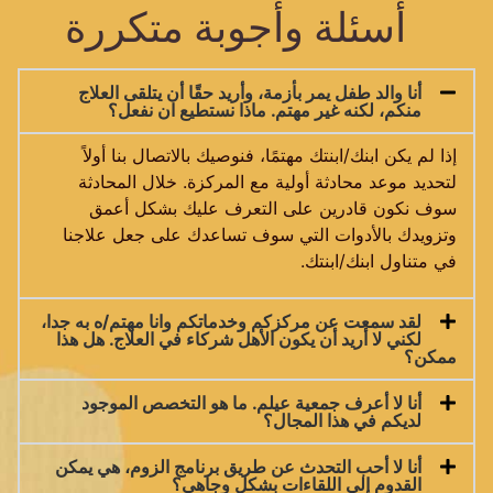
أسئلة وأجوبة متكررة
أنا والد طفل يمر بأزمة، وأريد حقًا أن يتلقى العلاج
منكم، لكنه غير مهتم. ماذا نستطيع ان نفعل؟
إذا لم يكن ابنك/ابنتك مهتمًا، فنوصيك بالاتصال بنا أولاً
لتحديد موعد محادثة أولية مع المركزة. خلال المحادثة
سوف نكون قادرين على التعرف عليك بشكل أعمق
وتزويدك بالأدوات التي سوف تساعدك على جعل علاجنا
في متناول ابنك/ابنتك.
لقد سمعت عن مركزكم وخدماتكم وانا مهتم/ه به جدا،
لكني لا أريد أن يكون الأهل شركاء في العلاج. هل هذا
ممكن؟
أنا لا أعرف جمعية عيلم. ما هو التخصص الموجود
لديكم في هذا المجال؟
أنا لا أحب التحدث عن طريق برنامج الزوم، هي يمكن
القدوم إلى اللقاءات بشكل وجاهي؟