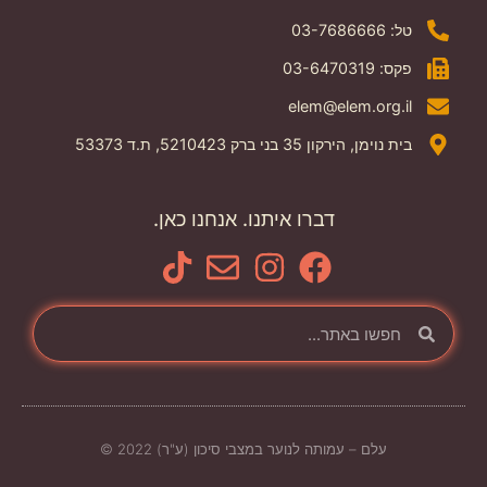
טל: 03-7686666
פקס: 03-6470319
elem@elem.org.il
בית נוימן, הירקון 35 בני ברק 5210423, ת.ד 53373
דברו איתנו. אנחנו כאן.
עלם – עמותה לנוער במצבי סיכון (ע"ר) 2022 ©