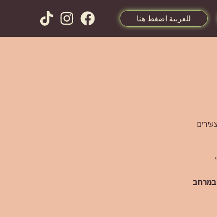
للعربية اضغط هنا
ער בישראל ומאז סייע לכ- 15,000 בני נוער וצעירים
 במרחב